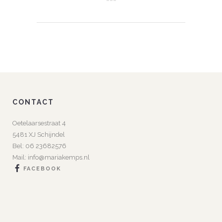
CONTACT
Oetelaarsestraat 4
5481 XJ Schijndel
Bel:
06 23682576
Mail:
info@mariakemps.nl
FACEBOOK