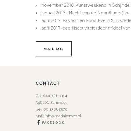
november 2016: Kunstweekend in Schijndel 
januari 2017 : Nacht van de Noordkade (liv
april 2017: Fashion en Food Event Sint Oeden
april 2017: bedrijfsactiviteit (door midde
MAIL MIJ
CONTACT
Oetelaarsestraat 4
5481 XJ Schijndel
Bel:
06 23682576
Mail:
info@mariakemps.nl
FACEBOOK