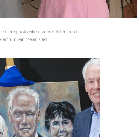
e hierbij ook enkele zeer getalenteerde
centrum van Meierijstad.
PORTRETTEN OP HET
DOEK