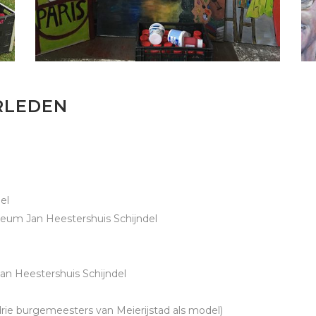
ERLEDEN
el
eum Jan Heestershuis Schijndel
an Heestershuis Schijndel
rie burgemeesters van Meierijstad als model)