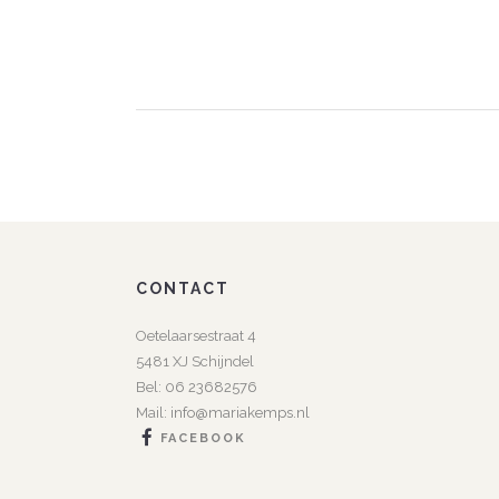
CONTACT
Oetelaarsestraat 4
5481 XJ Schijndel
Bel:
06 23682576
Mail:
info@mariakemps.nl
FACEBOOK