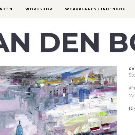
NTEN
WORKSHOP
WERKPLAATS LINDENHOF
JAN DEN 
CA
St
Afm
Mat
De