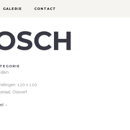
GALERIE
CONTACT
BOSCH
TEGORIE
eden
etingen: 1.20 x 1.00
eriaal: Olieverf
el