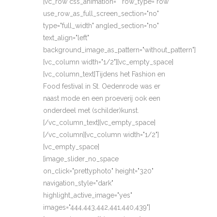
[vc_row css_animation="" row_type="row"
use_row_as_full_screen_section="no"
type="full_width" angled_section="no"
text_align="left"
background_image_as_pattern="without_pattern"]
[vc_column width="1/2"][vc_empty_space]
[vc_column_text]Tijdens het Fashion en
Food festival in St. Oedenrode was er
naast mode en een proeverij ook een
onderdeel met (schilder)kunst.
[/vc_column_text][vc_empty_space]
[/vc_column][vc_column width="1/2"]
[vc_empty_space]
[image_slider_no_space
on_click="prettyphoto" height="320"
navigation_style="dark"
highlight_active_image="yes"
images="444,443,442,441,440,439"]