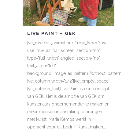
LIVE PAINT – GEK
[vc_row css_animation="" row_type="row"
use_row_as_full_screen_section="no"
type="full_width" angled_section="no"
text_align="left"
background_image_as_pattern="without_pattern"]
[vc_column width="1/2"][vc_empty_space]
[vc_column_text]Live Paint is een concept
van GEK. Het is de ambitie van GEK om
kunstenaars ondernemender te maken en
meer mensen in aanraking te brengen
met kunst. Maria Kemps werkt in
opdracht voor dit bedrijf. Kunst maken...