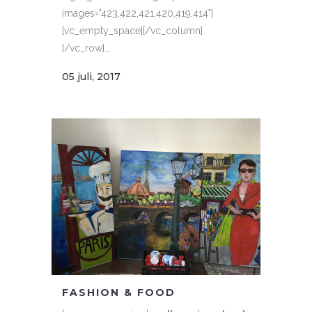
images="423,422,421,420,419,414"]
[vc_empty_space][/vc_column]
[/vc_row]...
05 juli, 2017
FASHION & FOOD