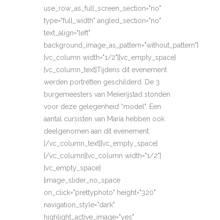
use_row_as_full_screen_section="no"
type="full_width" angled_section="no"
text_align="left"
background_image_as_pattern="without_pattern"]
[vc_column width="1/2"][vc_empty_space]
[vc_column_text]Tijdens dit evenement
werden portretten geschilderd. De 3
burgemeesters van Meiierijstad stonden
voor deze gelegenheid “model". Een
aantal cursisten van Maria hebben ook
deelgenomen aan dit evenement.
[/vc_column_text][vc_empty_space]
[/vc_column][vc_column width="1/2"]
[vc_empty_space]
[image_slider_no_space
on_click="prettyphoto" height="320"
navigation_style="dark"
highlight_active_image="yes"