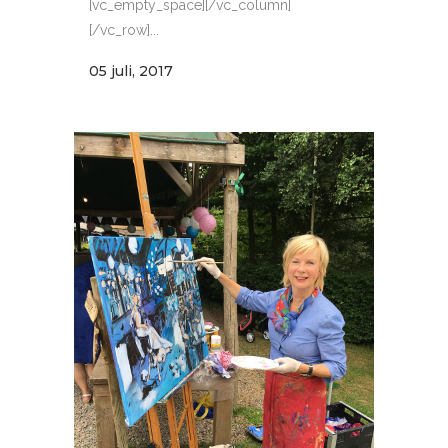
[vc_empty_space][/vc_column]
[/vc_row]...
05 juli, 2017