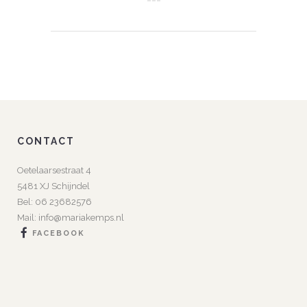
CONTACT
Oetelaarsestraat 4
5481 XJ Schijndel
Bel:
06 23682576
Mail:
info@mariakemps.nl
FACEBOOK