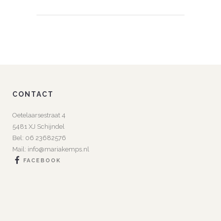
CONTACT
Oetelaarsestraat 4
5481 XJ Schijndel
Bel:
06 23682576
Mail:
info@mariakemps.nl
FACEBOOK